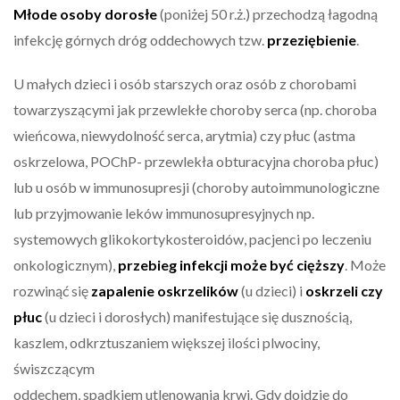
Młode osoby dorosłe
(poniżej 50 r.ż.) przechodzą łagodną
infekcję górnych dróg oddechowych tzw.
przeziębienie
.
U małych dzieci i osób starszych oraz osób z chorobami
towarzyszącymi jak przewlekłe choroby serca (np. choroba
wieńcowa, niewydolność serca, arytmia) czy płuc (astma
oskrzelowa, POChP- przewlekła obturacyjna choroba płuc)
lub u osób w immunosupresji (choroby autoimmunologiczne
lub przyjmowanie leków immunosupresyjnych np.
systemowych glikokortykosteroidów, pacjenci po leczeniu
onkologicznym),
przebieg infekcji może być cięższy
. Może
rozwinąć się
zapalenie oskrzelików
(u dzieci) i
oskrzeli czy
płuc
(u dzieci i dorosłych) manifestujące się dusznością,
kaszlem, odkrztuszaniem większej ilości plwociny,
świszczącym
oddechem, spadkiem utlenowania krwi. Gdy dojdzie do