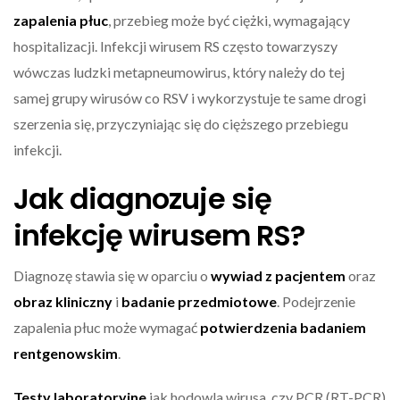
zapalenia płuc
, przebieg może być ciężki, wymagający
hospitalizacji. Infekcji wirusem RS często towarzyszy
wówczas ludzki metapneumowirus, który należy do tej
samej grupy wirusów co RSV i wykorzystuje te same drogi
szerzenia się, przyczyniając się do cięższego przebiegu
infekcji.
Jak diagnozuje się
infekcję wirusem RS?
Diagnozę stawia się w oparciu o
wywiad z pacjentem
oraz
obraz kliniczny
i
badanie przedmiotowe
. Podejrzenie
zapalenia płuc może wymagać
potwierdzenia badaniem
rentgenowskim
.
Testy laboratoryjne
jak hodowla wirusa, czy PCR (RT-PCR)