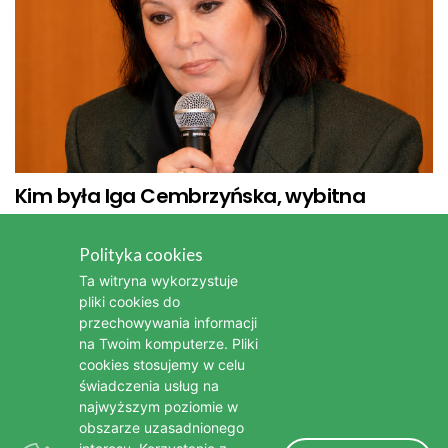
Kim była Iga Cembrzyńska, wybitna
aktorka i piosenkarka
Polityka cookies
Kim była Bonnie Tyler - legendarna wokalistka popowa i
Ta witryna wykorzystuje
rockowa
pliki cookies do
przechowywania informacji
Kim była Stanisława Celińska - wybitna polska aktorka
na Twoim komputerze. Pliki
cookies stosujemy w celu
Nie żyje Bożena Dykiel, wybitna aktorka teatralna i filmowa
świadczenia usług na
najwyższym poziomie w
Nie żyje Edward Linde-Lubaszenko, wybitny polski aktor
obszarze uzasadnionego