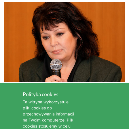
Kim była Iga Cembrzyńska, wybitna
Polityka cookies
aktorka i piosenkarka
Ta witryna wykorzystuje
pliki cookies do
Kim była Bonnie Tyler - legendarna wokalistka popowa i
przechowywania informacji
rockowa
na Twoim komputerze. Pliki
cookies stosujemy w celu
Kim była Stanisława Celińska - wybitna polska aktorka