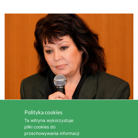
Kim była Iga Cembrzyńska, wybitna
Polityka cookies
aktorka i piosenkarka
Ta witryna wykorzystuje
pliki cookies do
Kim była Bonnie Tyler - legendarna wokalistka popowa i
przechowywania informacji
rockowa