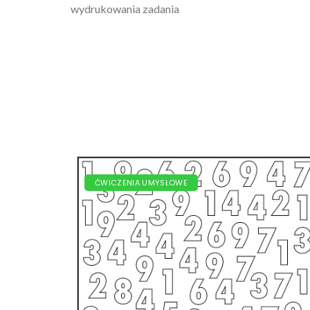
wydrukowania zadania
ĆWICZENIA UMYSŁOWE