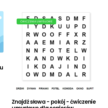
ĆWICZENIA UMYSŁOWE
ku
Znajdź słowa - pokój - ćwiczenie