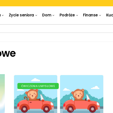
a
Życie seniora
Dom
Podróże
Finanse
Kuc
owe
ĆWICZENIA UMYSŁOWE