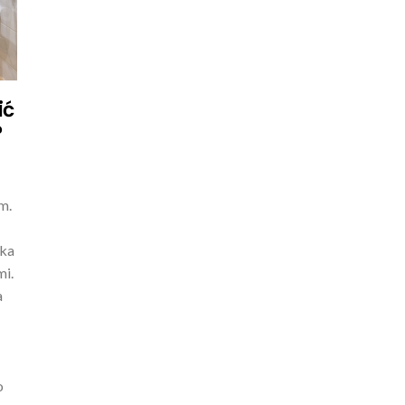
ić
?
m.
zka
mi.
a
o