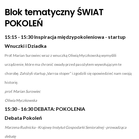
Blok tematyczny ŚWIAT
POKOLEŃ
15:15 - 15:30 Inspiracja międzypokoleniowa - startup
Wnuczki i Dziadka
Prof. Marian Surowiec wraz z wnuczką Oliwią Myczkowską wymyślili
urządzenie, które ma chronić owady przed pasożytem wywołującym te
chorobę. Założyli startup „Varroa stoper” i zgodzili się opowiedzieć nam swoją
historię.
prof. Marian Surowiec
Oliwia Myczkowska
15:30 - 16:30 DEBATA: POKOLENIA
Debata Pokoleń
Marzena Rudnicka - Krajowy Instytut Gospodarki Senioralnej - prowadząca
debatę