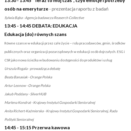
13:30 - 13:45 "Teraz to mój czas", czyli emocje i potrzeby
osób na emeryturze
- prezentacja raportu z badań
Sylwia Bąba - Agencja badawcza Reaserch Collective
13:45 - 14:45 DEBATA: EDUKACJA
Edukacja (do) równych szans
Równe szanse w edukacji przez całe życie – rola pracodawców, gmin, środków
publicznych oraz organizacji pozarządowych w edukacji osób dojrzałych. ESG i
CSR jako nowa ścieżka w budowaniu dostępności do produktów i usług
Urszula Rogala - prowadząca debatę
Beata Banasiak - Orange Polska
Artur Leonow - Orange Polska
Jakub Poddany - SilverHUB
Marlena Kondrat - Krajowy Instytut Gospodarki Senioralnej
Anita Richert-Kaźmierska - Krajowy Instytut Gospodarki Senioralnej, Rada
Polityki Senioralnej
14:45 - 15:15 Przerwa kawowa