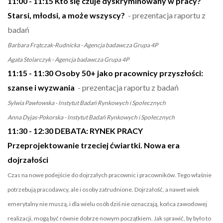
11:00 - 11:15 Kto się czuje dyskryminowany w pracy?
Starsi, młodsi, a może wszyscy?
- prezentacja raportu z
badań
Barbara Frątczak-Rudnicka - Agencja badawcza Grupa 4P
Agata Stolarczyk - Agencja badawcza Grupa 4P
11:15 - 11:30 Osoby 50+ jako pracownicy przyszłości:
szanse i wyzwania
- prezentacja raportu z badań
Sylwia Pawłowska - Instytut Badań Rynkowych i Społecznych
Anna Dyjas-Pokorska - Instytut Badań Rynkowych i Społecznych
11:30 - 12:30 DEBATA: RYNEK PRACY
Przeprojektowanie trzeciej ćwiartki. Nowa era
dojrzałości
Czas na nowe podejście do dojrzałych pracownic i pracowników. Tego właśnie
potrzebują pracodawcy, ale i osoby zatrudnione. Dojrzałość, a nawet wiek
emerytalny nie muszą, i dla wielu osób dziś nie oznaczają, końca zawodowej
realizacji, mogą być równie dobrze nowym początkiem. Jak sprawić, by było to