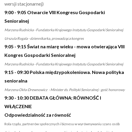
wersji stacjonarnej)
9:00 - 9:05 Otwarcie VIII Kongresu Gospodarki
Senioralnej
Marzena Rudnicka - Fundatorka Krajowego Instytutu Gospodarki Senioralnej
Urszula Rogala - dziennikarka, prowadząca kongres
9:05 - 9:15 Świat na miarę wieku - mowa otwierająca VIII
Kongres Gospodarki Senioralnej
Marzena Rudnicka - Fundatorka Krajowego Instytutu Gospodarki Senioralnej
9:15 - 09:30 Polska międzypokoleniowa. Nowa polityka
senioralna
Marzena Okła-Drewnowicz - Minister ds. Polityki Senioralnej - gość honorowy
9:30 - 10:30 DEBATA GŁÓWNA: RÓWNOŚĆ I
WŁĄCZENIE
Odpowiedzialność za równość
Rola rządu, partnerów społecznych i biznesu w wyrównywaniu szans osób