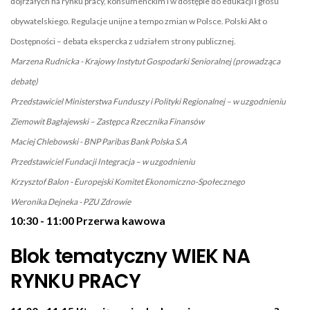
dojrzałych na rynku pracy, konsumenckim i w dostępie do edukacji i głosu
obywatelskiego. Regulacje unijne a tempo zmian w Polsce. Polski Akt o
Dostępności – debata ekspercka z udziałem strony publicznej.
Marzena Rudnicka - Krajowy Instytut Gospodarki Senioralnej (prowadząca
debatę)
Przedstawiciel Ministerstwa Funduszy i Polityki Regionalnej – w uzgodnieniu
Ziemowit Bagłajewski – Zastępca Rzecznika Finansów
Maciej Chlebowski - BNP Paribas Bank Polska S.A
Przedstawiciel Fundacji Integracja – w uzgodnieniu
Krzysztof Balon - Europejski Komitet Ekonomiczno-Społecznego
Weronika Dejneka - PZU Zdrowie
10:30 - 11:00 Przerwa kawowa
Blok tematyczny WIEK NA
RYNKU PRACY