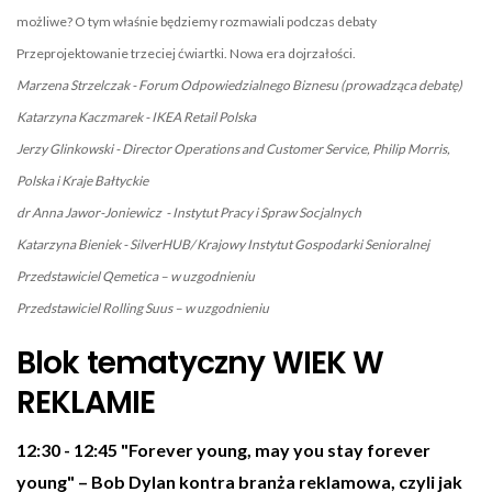
możliwe? O tym właśnie będziemy rozmawiali podczas debaty
Przeprojektowanie trzeciej ćwiartki. Nowa era dojrzałości.
Marzena Strzelczak - Forum Odpowiedzialnego Biznesu (prowadząca debatę)
Katarzyna Kaczmarek - IKEA Retail Polska
Jerzy Glinkowski - Director Operations and Customer Service, Philip Morris,
Polska i Kraje Bałtyckie
dr Anna Jawor-Joniewicz - Instytut Pracy i Spraw Socjalnych
Katarzyna Bieniek - SilverHUB/ Krajowy Instytut Gospodarki Senioralnej
Przedstawiciel Qemetica – w uzgodnieniu
Przedstawiciel Rolling Suus – w uzgodnieniu
Blok tematyczny WIEK W
REKLAMIE
12:30 - 12:45 "Forever young, may you stay forever
young" – Bob Dylan kontra branża reklamowa, czyli jak