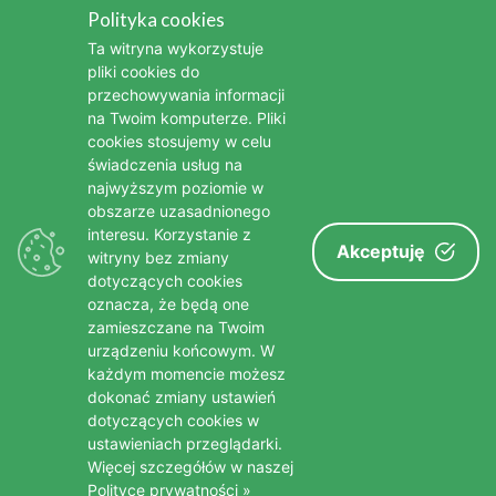
Polityka cookies
Kim była Bonnie Tyler - legendarna wokalistka popowa i
Ta witryna wykorzystuje
rockowa
pliki cookies do
przechowywania informacji
Kim była Stanisława Celińska - wybitna polska aktorka
na Twoim komputerze. Pliki
cookies stosujemy w celu
Nie żyje Bożena Dykiel, wybitna aktorka teatralna i filmowa
świadczenia usług na
najwyższym poziomie w
Nie żyje Edward Linde-Lubaszenko, wybitny polski aktor
obszarze uzasadnionego
Nie żyje Brigitte Bardot - jedna z największych gwiazd
interesu. Korzystanie z
Akceptuję
witryny bez zmiany
francuskiego kina
dotyczących cookies
oznacza, że będą one
zamieszczane na Twoim
urządzeniu końcowym. W
każdym momencie możesz
dokonać zmiany ustawień
dotyczących cookies w
ustawieniach przeglądarki.
© poradnikseniora.pl
Więcej szczegółów w naszej
Polityce prywatności »
Nasi Specjaliści
Reklama
Redakcja
Polityka prywatności