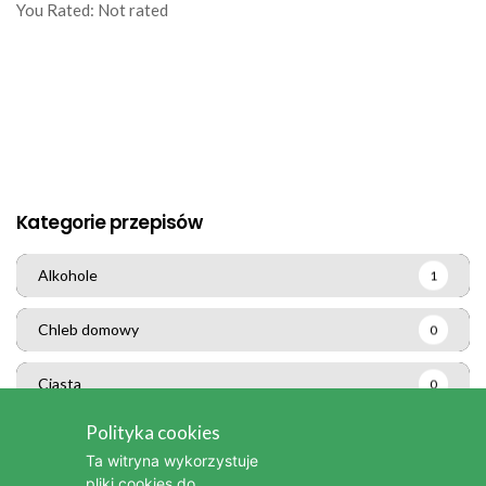
You Rated:
Not rated
Kategorie przepisów
Alkohole
1
Chleb domowy
0
Ciasta
0
Polityka cookies
Dania z grilla
0
Ta witryna wykorzystuje
pliki cookies do