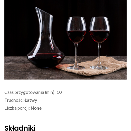
Czas przygotowania (min):
10
Trudność:
Łatwy
Liczba porcji:
None
Składniki