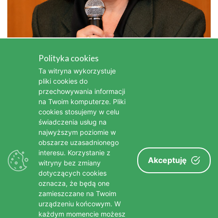
Kim była Iga Cembrzyńska, wybitna
Polityka cookies
aktorka i piosenkarka
Ta witryna wykorzystuje
pliki cookies do
Kim była Bonnie Tyler - legendarna wokalistka popowa i
przechowywania informacji
rockowa
na Twoim komputerze. Pliki
cookies stosujemy w celu
Kim była Stanisława Celińska - wybitna polska aktorka
świadczenia usług na
najwyższym poziomie w
Nie żyje Bożena Dykiel, wybitna aktorka teatralna i filmowa
obszarze uzasadnionego
interesu. Korzystanie z
Nie żyje Edward Linde-Lubaszenko, wybitny polski aktor
Akceptuję
witryny bez zmiany
Nie żyje Brigitte Bardot - jedna z największych gwiazd
dotyczących cookies
oznacza, że będą one
francuskiego kina
zamieszczane na Twoim
urządzeniu końcowym. W
każdym momencie możesz