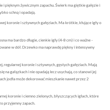
e i pięknym żywicznym zapachu. Świerk ma giętkie gałęzie i
zybko schną i opadają.
ej koronie i sztywnych gałęziach. Ma krótkie, kłujące igły o
sna ma bardzo długie, cienkie igły (4-8 cm) i co ważne -
ierowane w dół. Drzewko ma naprawdę piękny i intensywny
, regularnej koronie i sztywnych, gęstych gałęziach. Mają
się na gałązkach i nie opadają lecz usychają, co stanowi jej
kach jodła może dekorować mieszkanie nawet przez 2
rnej koronie i ciemno zielonych, błyszczących igłach, które
dzo przyjemny zapach.