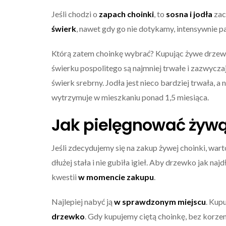
Jeśli chodzi o
zapach choinki
, to
sosna i jodła
zac
świerk
, nawet gdy go nie dotykamy, intensywnie p
Którą zatem choinkę wybrać? Kupując żywe drzew
świerku pospolitego są najmniej trwałe i zazwycza
świerk srebrny. Jodła jest nieco bardziej trwała, a
wytrzymuje w mieszkaniu ponad 1,5 miesiąca.
Jak pielęgnować żywą
Jeśli zdecydujemy się na zakup żywej choinki, wart
dłużej stała i nie gubiła igieł. Aby drzewko jak n
kwestii
w momencie zakupu
.
Najlepiej nabyć ją
w sprawdzonym miejscu
. Kup
drzewko
. Gdy kupujemy ciętą choinkę, bez korzen