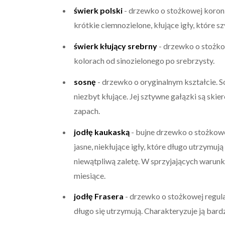
świerk polski
- drzewko o stożkowej koroni
krótkie ciemnozielone, kłujące igły, które s
świerk kłujący srebrny
- drzewko o stożkow
kolorach od sinozielonego po srebrzysty.
sosnę
- drzewko o oryginalnym kształcie. So
niezbyt kłujące. Jej sztywne gałązki są sk
zapach.
jodłę kaukaską
- bujne drzewko o stożkowej
jasne, niekłujące igły, które długo utrzymują 
niewątpliwą zaletę. W sprzyjających warun
miesiące.
jodłę Frasera
- drzewko o stożkowej regula
długo się utrzymują. Charakteryzuje ją bar