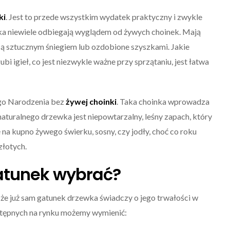
ki
. Jest to przede wszystkim wydatek praktyczny i zwykle
wka niewiele odbiegają wyglądem od żywych choinek. Mają
e są sztucznym śniegiem lub ozdobione szyszkami. Jakie
bi igieł, co jest niezwykle ważne przy sprzątaniu, jest łatwa
ego Narodzenia bez
żywej choinki
. Taka choinka wprowadza
naturalnego drzewka jest niepowtarzalny, leśny zapach, który
 na kupno żywego świerku, sosny, czy jodły, choć co roku
złotych.
gatunek wybrać?
 że już sam gatunek drzewka świadczy o jego trwałości w
tępnych na rynku możemy wymienić: