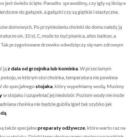
wko jest świeżo ścięte. Panadto sprawdźmy, czy igły są lśniące
erdzone do gałązek, a gałązki czy są giętkie i elastyczne.
ów domowych. Po przyniesieniu choinki do domu należy ją
eraturze ok. 10 st. C, może to być piwnica, albo balkon, a
u. Tak przygotowane drzewko odwdzięczy się nam zdrowym
ć ją
z dala od grzejnika lub kominka
. W przeciwnym
pokoju, w którym stoi choinka, temperatura nie powinna
ić do specjalnego
stojaka
, który wypełniamy wodą. Musimy
y
w stojaku i uzupełniać jej niedobór. Poziom wody nie może
dniana choinka nie będzie gubiła igieł tak szybko jak
odą
.
są także specjalne
preparaty odżywcze
, które warto raz na
ko w stojaku. Dzięki temu dostarczymy choince wszystkich