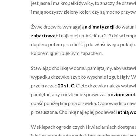
jest jasna i ma kropelki żywicy, to znaczy, że drze
i mają soczysty zielony kolor, czy są mocno przytwi
Żywe drzewka wymagają
aklimatyzacji
do warunk
zahartować
i najlepiej umieścić na 2-3 dni w temp
dopiero potem przenieść ją do właściwego pokoj
kolorem igieł i pięknym zapachem.
Stawiając choinkę w domu, pamiętajmy, aby ustawi
wypadku drzewko szybko wyschnie i zgubi igły. W 
przekraczać
20 st. C
. Cięte drzewka należy wstaw
pamiętać, aby codziennie sprawdzać
poziom wod
opaść poniżej linii pnia drzewka. Odpowiednio nawa
przesuszona. Choinkę najlepiej podlewać
letnią w
W sklepach ogrodniczych i kwiaciarniach dostęne 
jakiś czas dodać do wody, którą podlewamy drzew