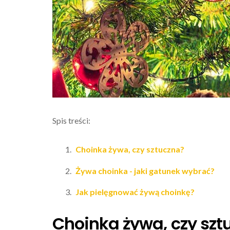
Spis treści:
Choinka żywa, czy sztuczna?
Żywa choinka - jaki gatunek wybrać?
Jak pielęgnować żywą choinkę?
Choinka żywa, czy szt