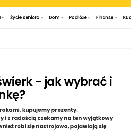
a
Życie seniora
Dom
Podróże
Finanse
Kuc
świerk - jak wybrać i
nkę?
 krokami, kupujemy prezenty,
 i z radością czekamy na ten wyjątkowy
ież robi się nastrojowo, pojawiają się