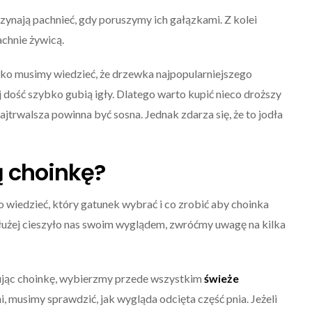
zynają pachnieć, gdy poruszymy ich gałązkami. Z kolei
achnie żywicą.
ko musimy wiedzieć, że drzewka najpopularniejszego
j dość szybko gubią igły. Dlatego warto kupić nieco droższy
 najtrwalsza powinna być sosna. Jednak zdarza się, że to jodła
 choinkę?
o wiedzieć, który gatunek wybrać i co zrobić aby choinka
ajdłużej cieszyło nas swoim wyglądem, zwróćmy uwagę na kilka
ując choinkę, wybierzmy przede wszystkim
świeże
i, musimy sprawdzić, jak wygląda odcięta część pnia. Jeżeli