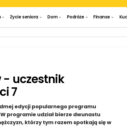
a
Życie seniora
Dom
Podróże
Finanse
Kuc
 - uczestnik
i 7
iódmej edycji popularnego programu
. W programie udział bierze dwunastu
mężczyzn, którzy tym razem spotkają się w