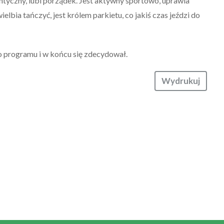
ntyczny, lubi porządek. Jest aktywny sportowo, uprawia
lbia tańczyć, jest królem parkietu, co jakiś czas jeździ do
do programu i w końcu się zdecydował.
Wydrukuj