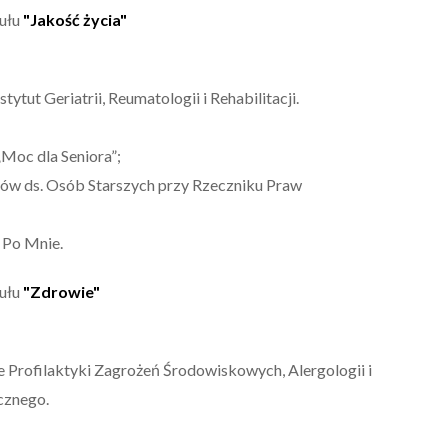
dułu
"Jakość życia"
tytut Geriatrii, Reumatologii i Rehabilitacji.
Moc dla Seniora”;
tów ds. Osób Starszych przy Rzeczniku Praw
 Po Mnie.
dułu
"Zdrowie"
 Profilaktyki Zagrożeń Środowiskowych, Alergologii i
cznego.