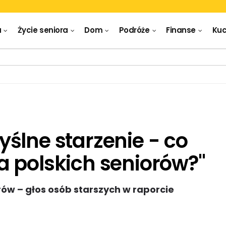
a
Życie seniora
Dom
Podróże
Finanse
Kuc
ślne starzenie - co
 polskich seniorów?"
rów – głos osób starszych w raporcie