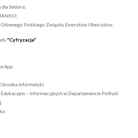
 dla Seniora;
a MANKO;
 Głównego Polskiego Związku Emerytów i Rencistów.
dułu
"Cyfryzacja"
niorApp
Ośrodka Informatyki
 Edukacyjno – Informacyjnych w Departamencie Polityki
j
ka