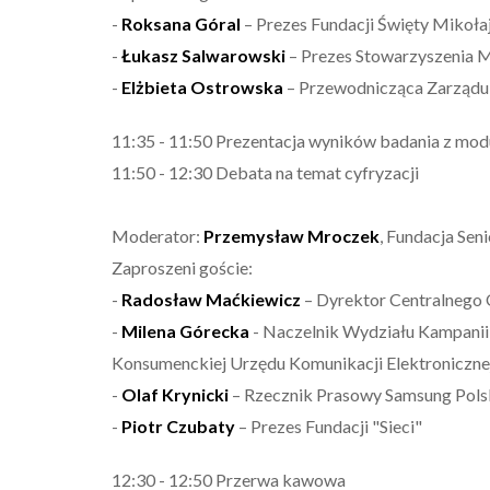
-
Roksana Góral
– Prezes Fundacji Święty Mikołaj
-
Łukasz Salwarowski
– Prezes Stowarzyszeni
-
Elżbieta Ostrowska
– Przewodnicząca Zarządu
11:35 - 11:50 Prezentacja wyników badania z mo
11:50 - 12:30 Debata na temat cyfryzacji
Moderator:
Przemysław Mroczek
, Fundacja Se
Zaproszeni goście:
-
Radosław Maćkiewicz
– Dyrektor Centralnego 
-
Milena Górecka
- Naczelnik Wydziału Kampanii
Konsumenckiej Urzędu Komunikacji Elektroniczne
-
Olaf Krynicki
– Rzecznik Prasowy Samsung Pols
-
Piotr Czubaty
– Prezes Fundacji "Sieci"
12:30 - 12:50 Przerwa kawowa