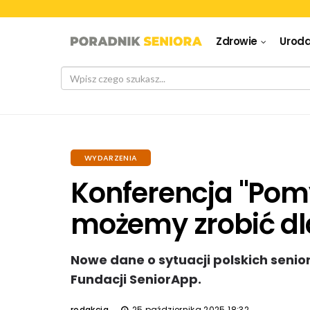
Zdrowie
Urod
WYDARZENIA
Konferencja "Pomy
możemy zrobić dla
Nowe dane o sytuacji polskich senio
Fundacji SeniorApp.
redakcja
25 października 2025 18:32