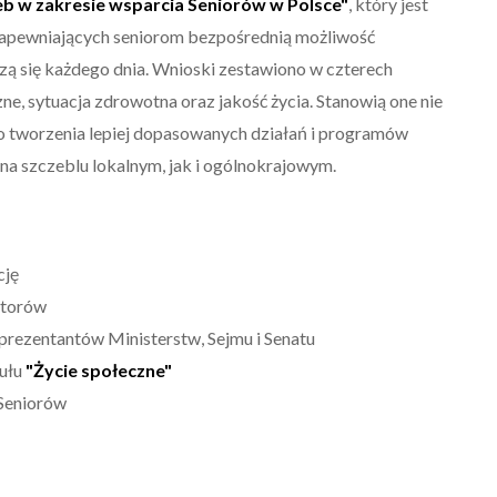
b w zakresie wsparcia Seniorów w Polsce"
, który jest
zapewniających seniorom bezpośrednią możliwość
zą się każdego dnia. Wnioski zestawiono w czterech
ne, sytuacja zdrowotna oraz jakość życia. Stanowią one nie
 do tworzenia lepiej dopasowanych działań i programów
na szczeblu lokalnym, jak i ogólnokrajowym.
cję
zatorów
eprezentantów Ministerstw, Sejmu i Senatu
dułu
"Życie społeczne"
 Seniorów