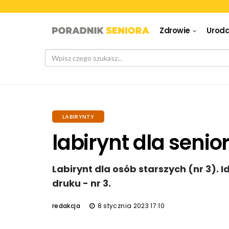
Zdrowie
Urod
LABIRYNTY
labirynt dla senio
Labirynt dla osób starszych (nr 3). 
druku - nr 3.
redakcja
8 stycznia 2023 17:10