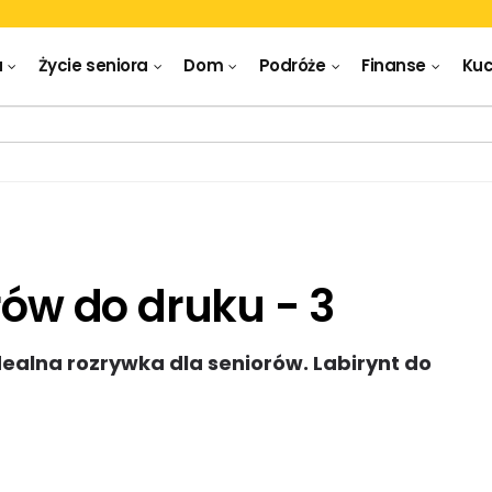
a
Życie seniora
Dom
Podróże
Finanse
Kuc
rów do druku - 3
Idealna rozrywka dla seniorów. Labirynt do