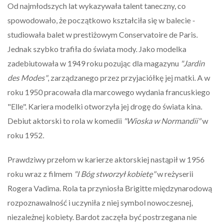
Od najmłodszych lat wykazywała talent taneczny, co
spowodowało, że początkowo kształciła się w balecie -
studiowała balet w prestiżowym Conservatoire de Paris.
Jednak szybko trafiła do świata mody. Jako modelka
zadebiutowała w 1949 roku pozując dla magazynu
"Ja
rdin
des Modes"
, zarządzanego przez przyjaciółkę jej matki. A w
roku 1950 pracowała dla marcowego wydania francuskiego
"Elle". Kariera modelki otworzyła jej drogę do świata kina.
Debiut aktorski to rola w komedii
"Wioska w Normandii"
w
roku 1952.
Prawdziwy przełom w karierze aktorskiej nastąpił w 1956
roku wraz z filmem
"I Bóg stworzył kobietę"
w reżyserii
Rogera Vadima. Rola ta przyniosła Brigitte międzynarodową
rozpoznawalność i uczyniła z niej symbol nowoczesnej,
niezależnej kobiety. Bardot zaczęła być postrzegana nie