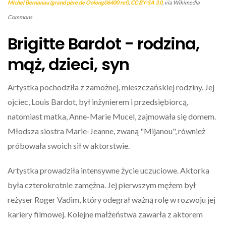
Michel Bernanau (grand père de Oolong06400 ref)
,
CC BY-SA 3.0
, via Wikimedia
Commons
Brigitte Bardot - rodzina,
mąż, dzieci, syn
Artystka pochodziła z zamożnej, mieszczańskiej rodziny. Jej
ojciec, Louis Bardot, był inżynierem i przedsiębiorcą,
natomiast matka, Anne-Marie Mucel, zajmowała się domem.
Młodsza siostra Marie-Jeanne, zwaną "Mijanou", również
próbowała swoich sił w aktorstwie.
Artystka prowadziła intensywne życie uczuciowe. Aktorka
była czterokrotnie zamężna. Jej pierwszym mężem był
reżyser Roger Vadim, który odegrał ważną rolę w rozwoju jej
kariery filmowej. Kolejne małżeństwa zawarła z aktorem