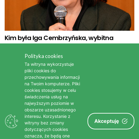
Kim była Iga Cembrzyńska, wybitna
aktorka i piosenkarka
Polityka cookies
Kim była Bonnie Tyler - legendarna wokalistka popowa i
Ta witryna wykorzystuje
rockowa
pliki cookies do
przechowywania informacji
Kim była Stanisława Celińska - wybitna polska aktorka
na Twoim komputerze. Pliki
cookies stosujemy w celu
Nie żyje Bożena Dykiel, wybitna aktorka teatralna i filmowa
świadczenia usług na
najwyższym poziomie w
Nie żyje Edward Linde-Lubaszenko, wybitny polski aktor
obszarze uzasadnionego
Nie żyje Brigitte Bardot - jedna z największych gwiazd
interesu. Korzystanie z
Akceptuję
witryny bez zmiany
francuskiego kina
dotyczących cookies
oznacza, że będą one