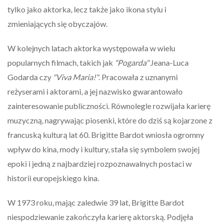
tylko jako aktorka, lecz także jako ikona stylu i
zmieniających się obyczajów.
W kolejnych latach aktorka występowała w wielu
popularnych filmach, takich jak
"Pogarda"
Jeana-Luca
Godarda czy
"Viva Maria!"
. Pracowała z uznanymi
reżyserami i aktorami, a jej nazwisko gwarantowało
zainteresowanie publiczności. Równolegle rozwijała karierę
muzyczną, nagrywając piosenki, które do dziś są kojarzone z
francuską kulturą lat 60. Brigitte Bardot wniosła ogromny
wpływ do kina, mody i kultury, stała się symbolem swojej
epoki i jedną z najbardziej rozpoznawalnych postaci w
historii europejskiego kina.
W 1973 roku, mając zaledwie 39 lat, Brigitte Bardot
niespodziewanie zakończyła karierę aktorską. Podjęła