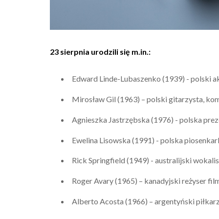
23 sierpnia urodzili się m.in.:
Edward Linde-Lubaszenko (1939) - polski akt
Mirosław Gil (1963) – polski gitarzysta, ko
Agnieszka Jastrzębska (1976) - polska prez
Ewelina Lisowska (1991) - polska piosenkar
Rick Springfield (1949) - australijski wokali
Roger Avary (1965) – kanadyjski reżyser fil
Alberto Acosta (1966) – argentyński piłkarz