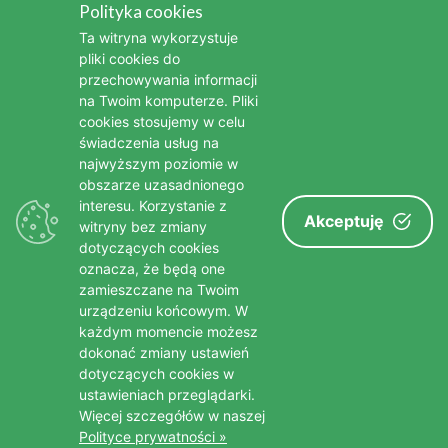
Polityka cookies
Kim była Bonnie Tyler - legendarna wokalistka popowa i
Ta witryna wykorzystuje
rockowa
pliki cookies do
przechowywania informacji
Kim była Stanisława Celińska - wybitna polska aktorka
na Twoim komputerze. Pliki
cookies stosujemy w celu
Nie żyje Bożena Dykiel, wybitna aktorka teatralna i filmowa
świadczenia usług na
najwyższym poziomie w
Nie żyje Edward Linde-Lubaszenko, wybitny polski aktor
obszarze uzasadnionego
Nie żyje Brigitte Bardot - jedna z największych gwiazd
interesu. Korzystanie z
Akceptuję
witryny bez zmiany
francuskiego kina
dotyczących cookies
oznacza, że będą one
zamieszczane na Twoim
urządzeniu końcowym. W
każdym momencie możesz
dokonać zmiany ustawień
dotyczących cookies w
ustawieniach przeglądarki.
© poradnikseniora.pl
Więcej szczegółów w naszej
Polityce prywatności »
Nasi Specjaliści
Reklama
Redakcja
Polityka prywatności