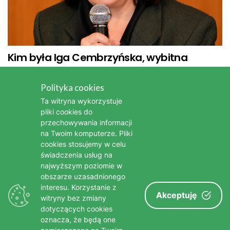
Kim była Iga Cembrzyńska, wybitna
aktorka i piosenkarka
Polityka cookies
Kim była Bonnie Tyler - legendarna wokalistka popowa i
Ta witryna wykorzystuje
rockowa
pliki cookies do
przechowywania informacji
Kim była Stanisława Celińska - wybitna polska aktorka
na Twoim komputerze. Pliki
cookies stosujemy w celu
Nie żyje Bożena Dykiel, wybitna aktorka teatralna i filmowa
świadczenia usług na
najwyższym poziomie w
Nie żyje Edward Linde-Lubaszenko, wybitny polski aktor
obszarze uzasadnionego
Nie żyje Brigitte Bardot - jedna z największych gwiazd
interesu. Korzystanie z
Akceptuję
witryny bez zmiany
francuskiego kina
dotyczących cookies
oznacza, że będą one