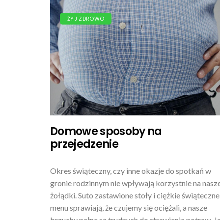
ŻYJ ZDROWO
Domowe sposoby na
przejedzenie
Okres świąteczny, czy inne okazje do spotkań w
gronie rodzinnym nie wpływają korzystnie na nasz
żołądki. Suto zastawione stoły i ciężkie świąteczne
menu sprawiają, że czujemy się ociężali, a nasze
brzuchy pełne są trudnych do strawienia potraw. J