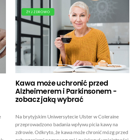
ŻYJ ZDROWO
Kawa może uchronić przed
Alzheimerem i Parkinsonem -
zobacz jaką wybrać
e
Na brytyjskim Uniwersytecie Ulster w Coleraine
przeprowadzono badania wpływu picia kawy na
zdrowie. Odkryto, że kawa może chronić mózg przed
ak
zaburzeniami poznawczymi i zwiększyć umiejętności