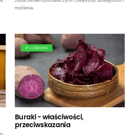
myślenia.
ŻYJ ZDROWO
Buraki - właściwości,
przeciwskazania
m,